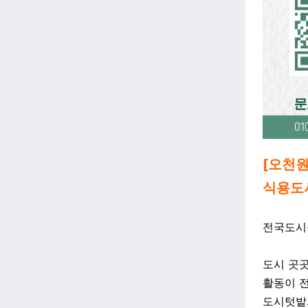
[오천원
식용도시
전국도시
도시 곳곳
활동이 
도시텃밭