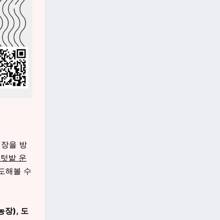
장을 방
시텃밭 운
도해볼 수
장), 도