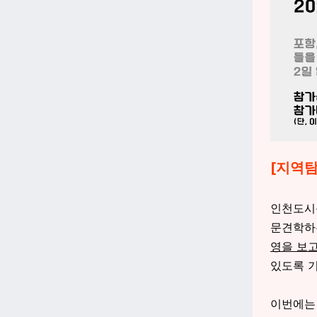
[지역탐
인천도시
문견학하
영을 보고
있도록 
이번에는