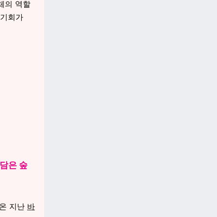
체의 역할
 기회가
 담은 숲
녀온 지난
바